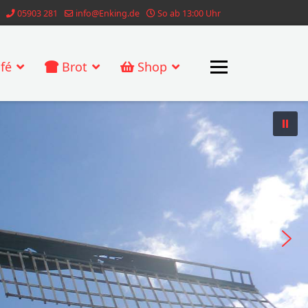
05903 281
info@Enking.de
So ab 13:00 Uhr
fé
Brot
Shop