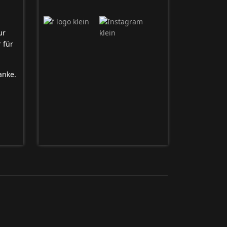
ur
 für
anke.