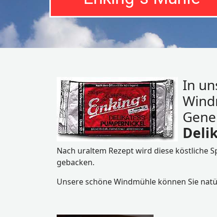
In un
Windm
Gene
Deli
Nach uraltem Rezept wird diese köstliche Sp
gebacken.
Unsere schöne Windmühle können Sie natür