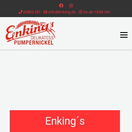
05903 281
info@Enking.de
So ab 13:00 Uhr
Enking´s